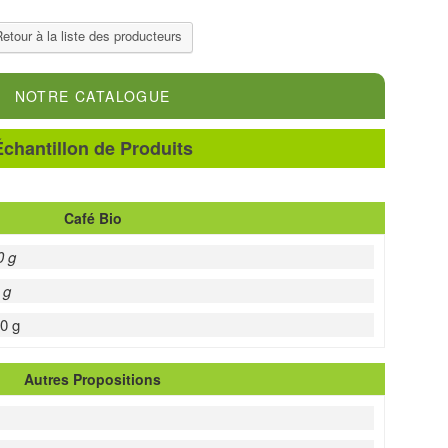
etour à la liste des producteurs
NOTRE CATALOGUE
Échantillon de Produits
Café Bio
0 g
 g
0 g
Autres Propositions