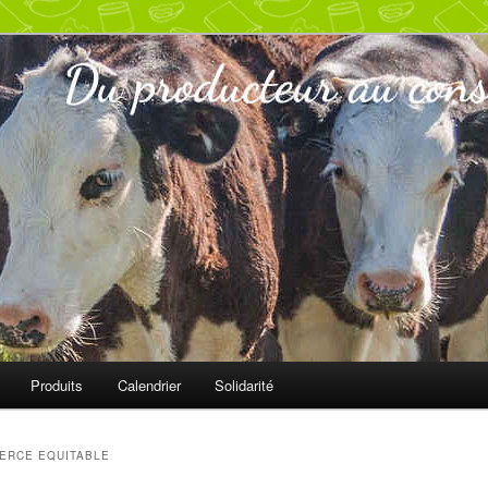
ur
s
Produits
Calendrier
Solidarité
ERCE EQUITABLE