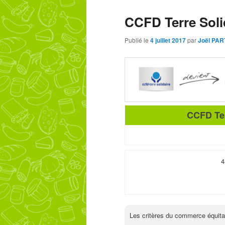
contenu
contenu
CCFD Terre Soli
principal
secondaire
Publié le
4 juillet 2017
par
Joël PA
CCFD Ter
4
Les critères du commerce équita