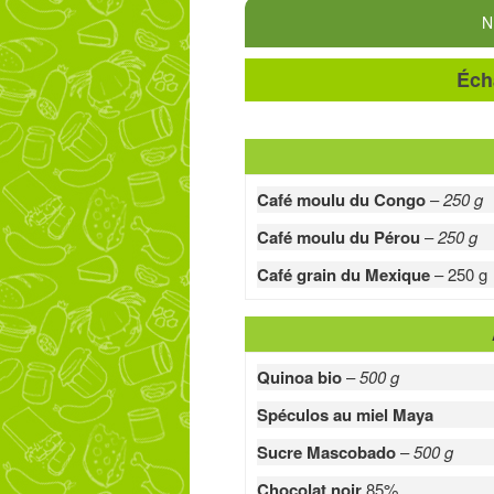
N
Éch
Café moulu du Congo
–
250 g
Café moulu du Pérou
–
250 g
Café grain du Mexique
– 250 g
Quinoa bio
–
500 g
Spéculos au miel Maya
Sucre Mascobado
–
500 g
Chocolat noir
85%