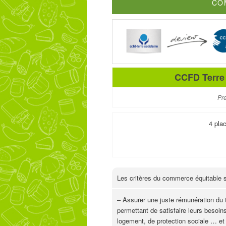
CO
contenu
principal
CCFD Terre 
Pre
4 pla
Les critères du commerce équitable s
– Assurer une juste rémunération du t
permettant de satisfaire leurs besoin
logement, de protection sociale … et