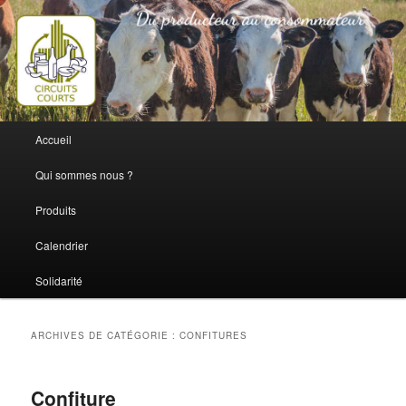
Du producteur au consommateur
circuits-courts
Menu
Accueil
Aller
Aller
principal
Qui sommes nous ?
au
au
Produits
contenu
contenu
Calendrier
principal
secondaire
Solidarité
ARCHIVES DE CATÉGORIE :
CONFITURES
Confiture