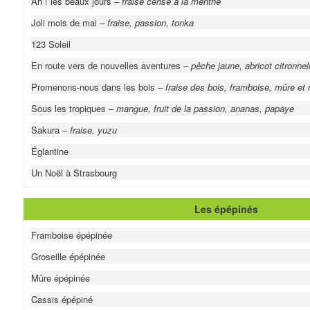
Ah ! les beaux jours –
fraise cerise à la menthe
Joli mois de mai
– fraise, passion, tonka
123 Soleil
En route vers de nouvelles aventures –
pêche jaune, abricot citronnel
Promenons-nous dans les bois
– fraise des bois, framboise, mûre et m
Sous les tropiques –
mangue, fruit de la passion, ananas, papaye
Sakura
– fraise, yuzu
Églantine
Un Noël à Strasbourg
Les épépinés
Framboise épépinée
Groseille épépinée
Mûre épépinée
Cassis épépiné