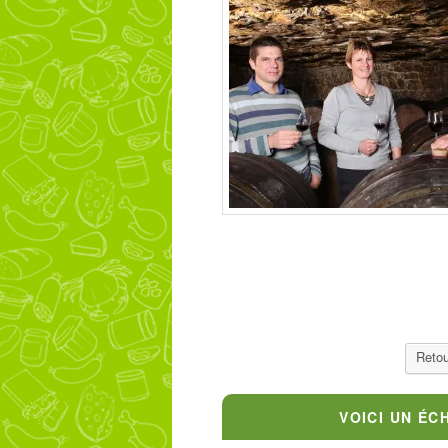
Retou
VOICI UN ÉC