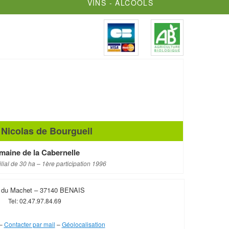
VINS - ALCOOLS
 Nicolas de Bourgueil
aine de la Cabernelle
ial de 30 ha – 1ère participation 1996
e du Machet – 37140 BENAIS
Tel: 02.47.97.84.69
–
Contacter par mail
–
Géolocalisation