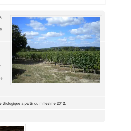
s,
as
e
r
ir
e Biologique à partir du millésime 2012.