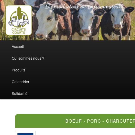
Du producteur au consommateur
circuits-courts
Menu
Accueil
Aller
principal
Qui sommes nous ?
au
Produits
contenu
Calendrier
principal
Solidarité
BOEUF - PORC - CHARCUTE