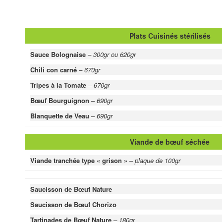
Plats Cuisinés stérilisés
Sauce Bolognaise
– 300gr ou 620gr
Chili con carné
– 670gr
Tripes à la Tomate
– 670gr
Bœuf Bourguignon
– 690gr
Blanquette de Veau
– 690gr
Viande de bœuf séchée
Viande tranchée type « grison »
– plaque de 100gr
Saucisson de Bœuf Nature
Saucisson de Bœuf Chorizo
Tartinades de Bœuf Nature
– 180gr